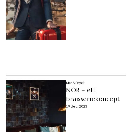
Mat & Dryck
NÒR – ett
braisseriekoncept
19 dec, 2023