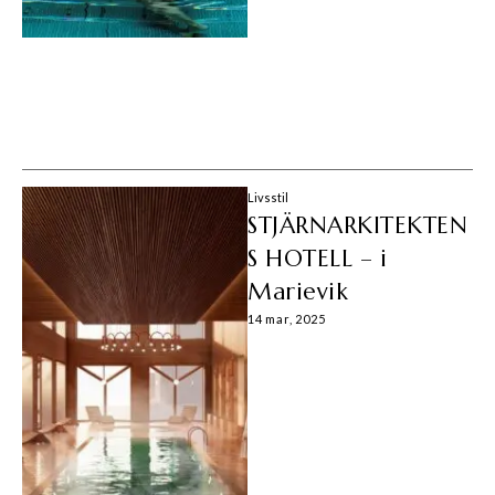
Livsstil
STJÄRNARKITEKTEN
S HOTELL – i
Marievik
14 mar, 2025