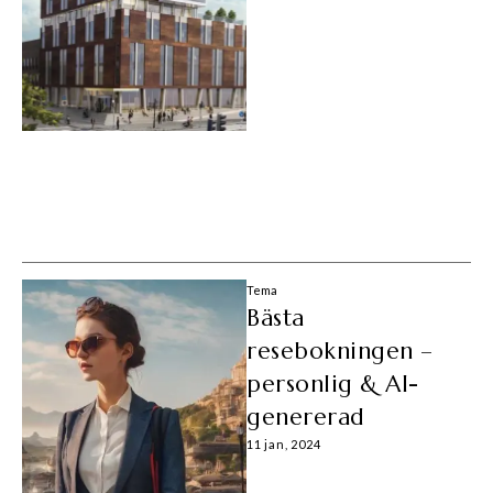
Tema
Bästa
resebokningen –
personlig & AI-
genererad
11 jan, 2024