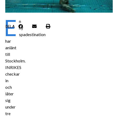
E
n
DELA
ny
spadestination
har
anlänt
till
Stockholm.
INRIKES
checkar
in
och
låter
sig
under
tre