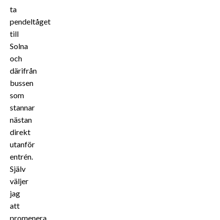
ta
pendeltåget
till
Solna
och
därifrån
bussen
som
stannar
nästan
direkt
utanför
entrén.
Själv
väljer
jag
att
promenera