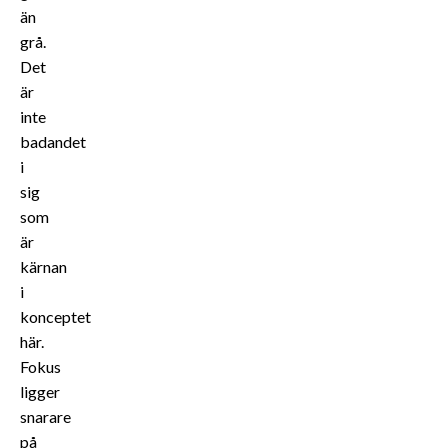
än
grå.
Det
är
inte
badandet
i
sig
som
är
kärnan
i
konceptet
här.
Fokus
ligger
snarare
på