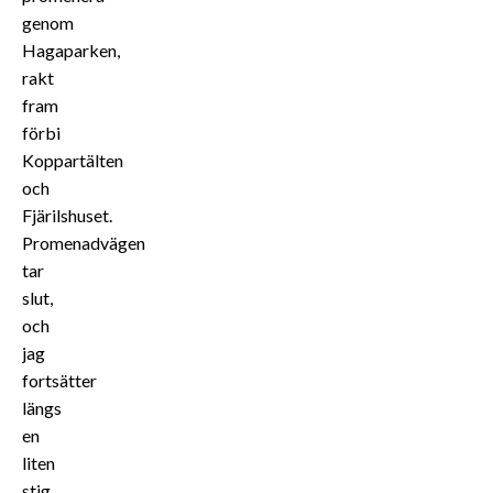
genom
Hagaparken,
rakt
fram
förbi
Koppartälten
och
Fjärilshuset.
Promenadvägen
tar
slut,
och
jag
fortsätter
längs
en
liten
stig