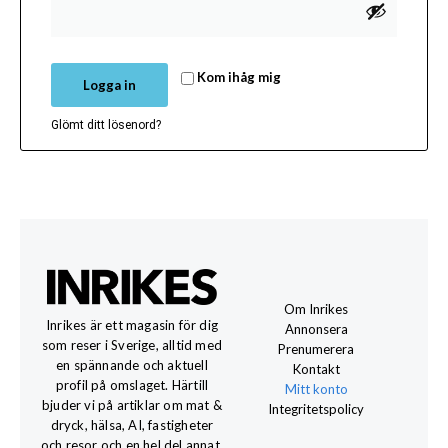
Kom ihåg mig
Logga in
Glömt ditt lösenord?
Om Inrikes
Inrikes är ett magasin för dig
Annonsera
som reser i Sverige, alltid med
Prenumerera
en spännande och aktuell
Kontakt
profil på omslaget. Härtill
Mitt konto
bjuder vi på artiklar om mat &
Integritetspolicy
dryck, hälsa, AI, fastigheter
och resor och en hel del annat.