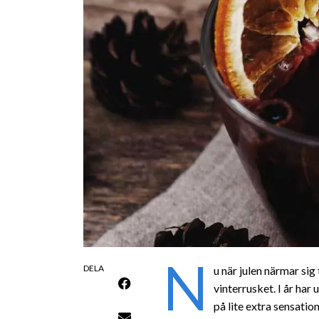
N
DELA
u när julen närmar sig
vinterrusket. I år ha
på lite extra sensatio