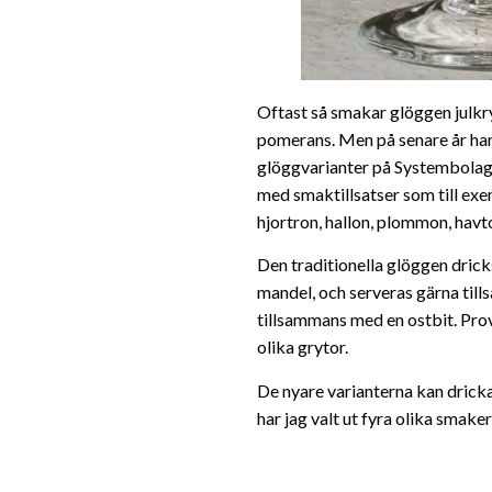
Oftast så smakar glöggen julk
pomerans. Men på senare år har ny
glöggvarianter på Systembolaget,
med smaktillsatser som till exem
hjortron, hallon, plommon, havto
Den traditionella glöggen drick
mandel, och serveras gärna til
tillsammans med en ostbit. Prova
olika grytor.
De nyare varianterna kan dricka
har jag valt ut fyra olika smaker