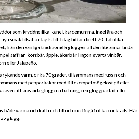
ryddor som kryddnejlika, kanel, kardemumma, ingefära och
a smaktillsatser lagts till. I dag hittar du ett 70- tal olika
 från den vanliga traditionella glöggen till den lite annorlunda
pel saffran, körsbär, äpple, åkerbär, lingon, svarta vinbär,
rn eller Jalapeño.
s rykande varm, cirka 70 grader, tillsammans med russin och
lsammans med pepparkakor med till exempel mögelost på eller
 även att använda glöggen i bakning, i en glöggparfait eller i
s både varma och kalla och till och med ingå i olika cocktails. Här
 av glögg.