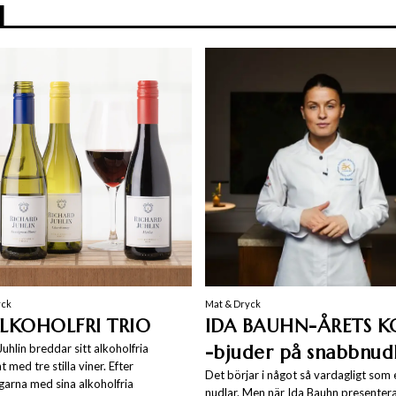
N
yck
Mat & Dryck
LKOHOLFRI TRIO
IDA BAUHN-ÅRETS 
Juhlin breddar sitt alkoholfria
-bjuder på snabbnud
 med tre stilla viner. Efter
Det börjar i något så vardagligt som 
arna med sina alkoholfria
nudlar. Men när Ida Bauhn presentera