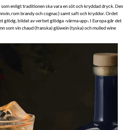
 som enligt traditionen ska vara en söt och kryddad dryck. Den
ännvin, rom brandy och cognac) samt saft och kryddor. Ordet
 glödg, bildat av verbet glödga ‹värma upp›. I Europa går det
n som vin chaud (franska) glüwein (tyska) och mulled wine