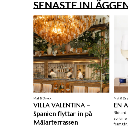
SENASTE INLÄGGE
Mat & Dryck
Mat & Dr
VILLA VALENTINA –
EN A
Spanien flyttar in på
Richard 
sortiment
Mälarterrassen
framgång