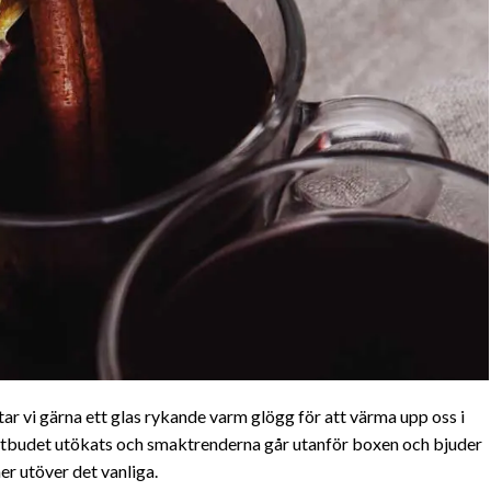
 tar vi gärna ett glas rykande varm glögg för att värma upp oss i
r utbudet utökats och smaktrenderna går utanför boxen och bjuder
ner utöver det vanliga.