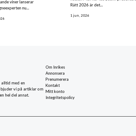
nde viner lanserar
Rätt 2026 är det...
neexperten nu...
1 jun, 2026
026
Om Inrikes
Annonsera
Prenumerera
, alltid med en
Kontakt
 bjuder vi på artiklar om
Mitt konto
en hel del annat.
Integritetspolicy