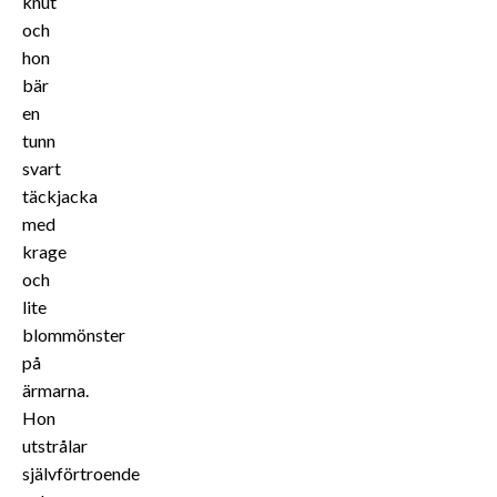
knut
och
hon
bär
en
tunn
svart
täckjacka
med
krage
och
lite
blommönster
på
ärmarna.
Hon
utstrålar
självförtroende