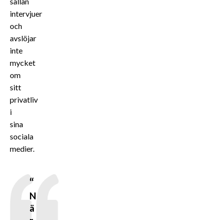
sällan
intervjuer
och
avslöjar
inte
mycket
om
sitt
privatliv
i
sina
sociala
medier.
N
ä