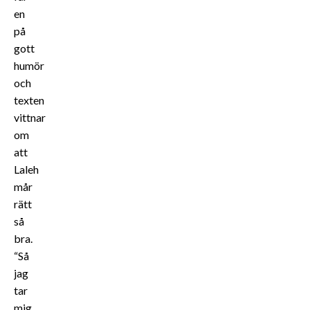
en
på
gott
humör
och
texten
vittnar
om
att
Laleh
mår
rätt
så
bra.
“Så
jag
tar
mig