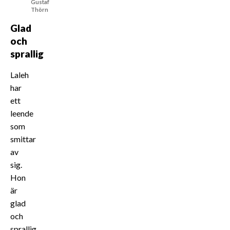
Gustaf
Thörn
Glad
och
sprallig
Laleh
har
ett
leende
som
smittar
av
sig.
Hon
är
glad
och
sprallig,