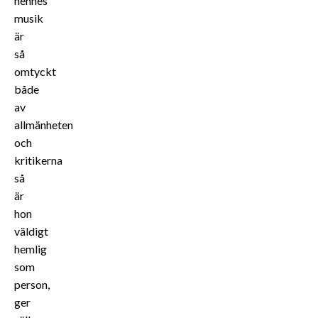
hennes
musik
är
så
omtyckt
både
av
allmänheten
och
kritikerna
så
är
hon
väldigt
hemlig
som
person,
ger