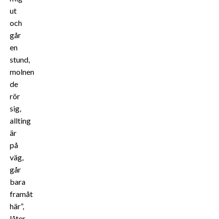
ut
och
går
en
stund,
molnen
de
rör
sig,
allting
är
på
väg,
går
bara
framåt
här”,
låter