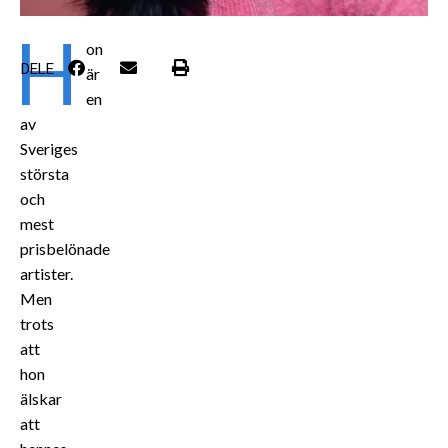
H
on
DELE
är
en
av
Sveriges
största
och
mest
prisbelönade
artister.
Men
trots
att
hon
älskar
att