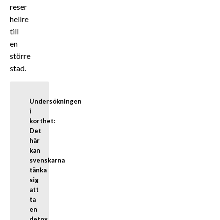
reser
hellre
till
en
större
stad.
Undersökningen 
i 
korthet:
Det 
här 
kan 
svenskarna 
tänka 
sig 
att 
ta 
en

detox 