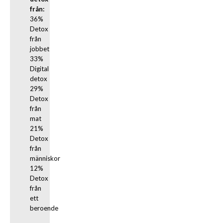
från:
36% 
Detox 
från 
jobbet

33% 
Digital 
detox

29% 
Detox 
från 
mat

21% 
Detox 
från 
människor

12% 
Detox 
från 
ett 
beroende
