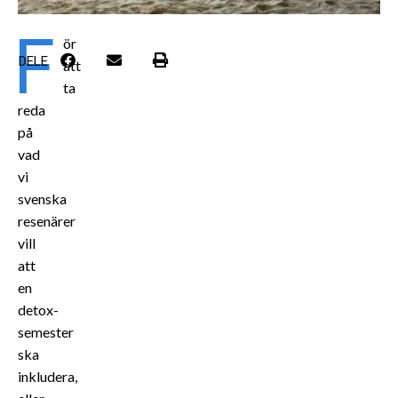
F
ör
DELE
att
ta
reda
på
vad
vi
svenska
resenärer
vill
att
en
detox-
semester
ska
inkludera,