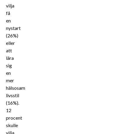
vilja
få
en
nystart
(26%)
eller
att
lära
sig
en
mer
hälsosam
livsstil
(16%).
12
procent
skulle
vilja