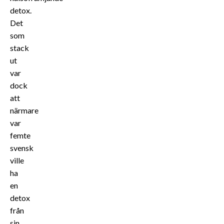
detox.
Det
som
stack
ut
var
dock
att
närmare
var
femte
svensk
ville
ha
en
detox
från
sin