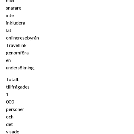
eller
snarare
inte
inkludera
lät
onlineresebyrån
Travellink
genomföra
en
undersökning.
Totalt
tillfrågades
1
000
personer
och
det
visade