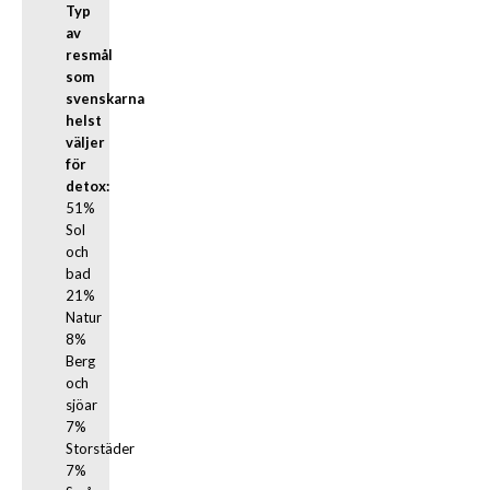
Typ 
av 
resmål 
som 
svenskarna 
helst 
väljer

för 
detox:
51% 
Sol 
och 
bad

21% 
Natur

8% 
Berg 
och 
sjöar

7% 
Storstäder

7% 