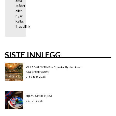
Små 
städer 
eller 
byar

Källa: 
Travellink
SISTE INNLEGG
VILLA VALENTINA – Spania flytter inn i
Mälarterrassen
3. august 2026
HJEM, KJÆRE HJEM
30. juli 2026