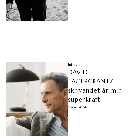
Intervju
DAVID
LAGERCRANTZ –
skrivandet är min
superkraft
5 apr, 2024