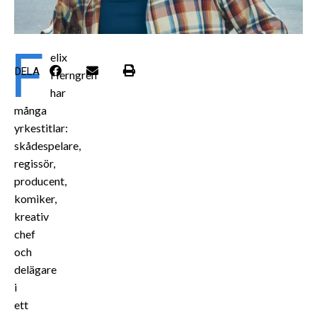
F
elix
DELA
Herngren
har
många
yrkestitlar:
skådespelare,
regissör,
producent,
komiker,
kreativ
chef
och
delägare
i
ett