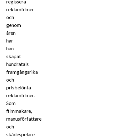
regissera
reklamfilmer
och
genom
åren
har
han
skapat
hundratals
framgångsrika
och
prisbelönta
reklamfilmer.
Som
filmmakare,
manusförfattare
och
skådespelare