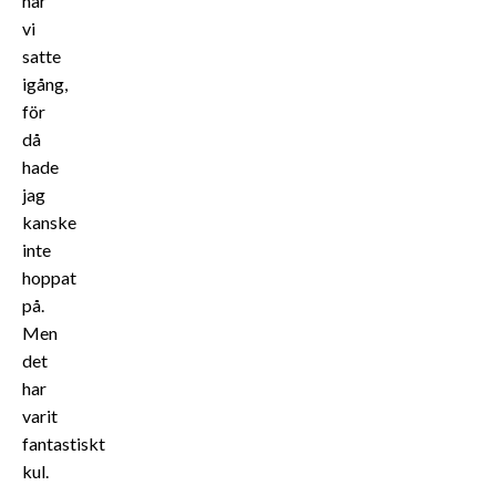
när
vi
satte
igång,
för
då
hade
jag
kanske
inte
hoppat
på.
Men
det
har
varit
fantastiskt
kul.