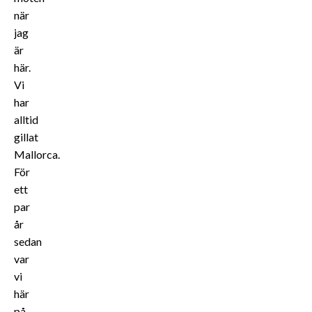
när
jag
är
här.
Vi
har
alltid
gillat
Mallorca.
För
ett
par
år
sedan
var
vi
här
på