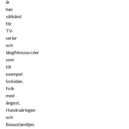
är
han
välkänd
för
TV-
serier
och
långfilmssuccéer
som
till
exempel
Solsidan,
Folk
med
ångest,
Hundraåringen
och
Bonusfamiljen.