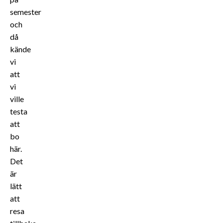
semester
och
då
kände
vi
att
vi
ville
testa
att
bo
här.
Det
är
lätt
att
resa