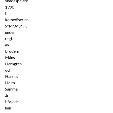
skådespelare
1990
i
komediserien
S*M*A*S*H,
under
regi
av
brodern
Måns
Herngren
och
Hannes
Holm.
Samma
år
började
han