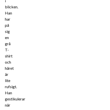
i
blicken.
Han
har
på
sig
en
grå
T-
shirt
och
håret
är
lite
rufsigt.
Han
gestikulerar
när