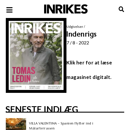
Udgivelser
/
Indenrigs
7 / 8 - 2022
Klik her for at læse
magasinet digitalt.
SENESTE INDLÆG
VILLA VALENTINA – Spanien flytter ind i
Mälarterrassen