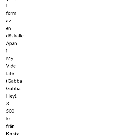
i
form
av
en
döskalle.
Apan
i
My
Vide
Life
(Gabba
Gabba
Hey),
3
500
kr
från
Kosta