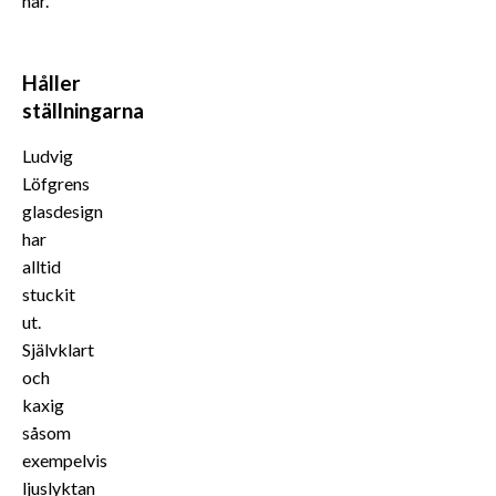
här.
Håller
ställningarna
Ludvig
Löfgrens
glasdesign
har
alltid
stuckit
ut.
Självklart
och
kaxig
såsom
exempelvis
ljuslyktan