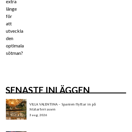
extra
länge
för
att
utveckla
den
optimala
sötman?
SENASTE INLÄGGEN
VILLA VALENTINA – Spanien flyttar in på
Mälarterrassen
3 aug, 2026