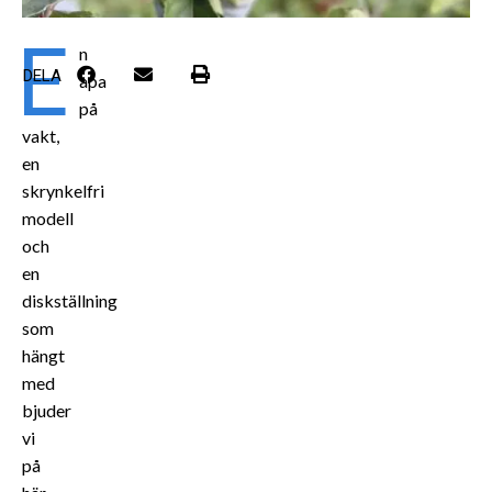
E
n
DELA
apa
på
vakt,
en
skrynkelfri
modell
och
en
diskställning
som
hängt
med
bjuder
vi
på