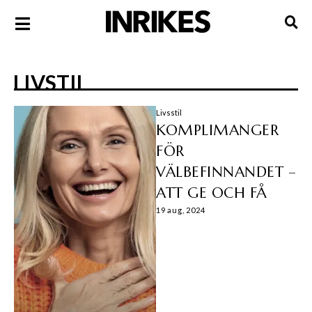
LIVSTIL
Livsstil
KOMPLIMANGER
FÖR
VÄLBEFINNANDET –
ATT GE OCH FÅ
19 aug, 2024