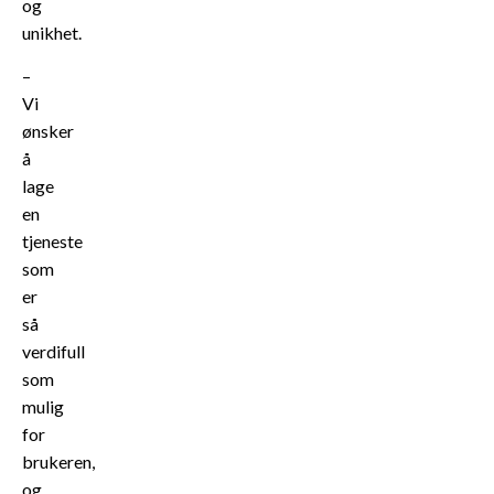
og
unikhet.
–
Vi
ønsker
å
lage
en
tjeneste
som
er
så
verdifull
som
mulig
for
brukeren,
og