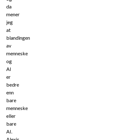
da
mener
jeg
at
blandingen
av
menneske
og
AI
er
bedre
enn
bare
menneske
eller
bare
AI.
Alexis