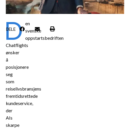
D
en
DELE
svenske
oppstartsbedriften
Chatflights
ønsker
å
posisjonere
seg
som
reiselivsbransjens
fremtidsrettede
kundeservice,
der
AIs
skarpe