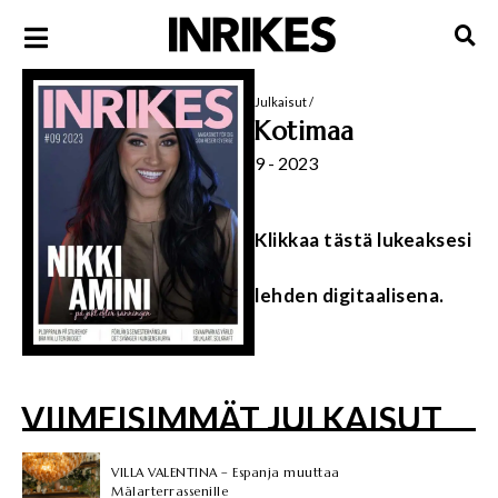
Julkaisut
/
Kotimaa
9 - 2023
Klikkaa tästä lukeaksesi
lehden digitaalisena.
VIIMEISIMMÄT JULKAISUT
VILLA VALENTINA – Espanja muuttaa
Mälarterrassenille