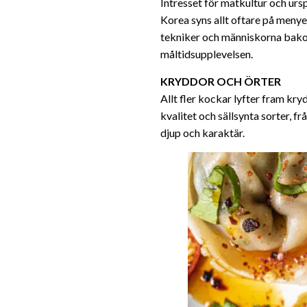
Intresset för matkultur och urs
Korea syns allt oftare på menyer
tekniker och människorna bakom 
måltidsupplevelsen.
KRYDDOR OCH ÖRTER
Allt fler kockar lyfter fram kr
kvalitet och sällsynta sorter, fr
djup och karaktär.