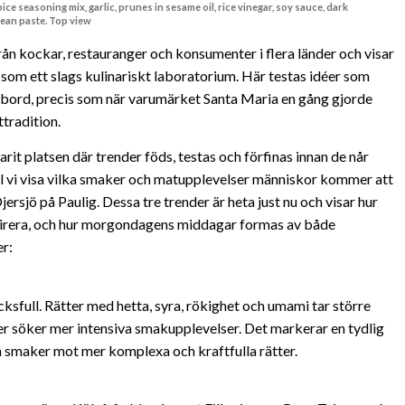
ice seasoning mix, garlic, prunes in sesame oil, rice vinegar, soy sauce, dark
ean paste. Top view
ån kockar, restauranger och konsumenter i flera länder och visar
som ett slags kulinariskt laboratorium. Här testas idéer som
bord, precis som när varumärket Santa Maria en gång gjorde
tradition.
arit platsen där trender föds, testas och förfinas innan de når
 vi visa vilka smaker och matupplevelser människor kommer att
jersjö på Paulig. Dessa tre trender är heta just nu och visar hur
spirera, och hur morgondagens middagar formas av både
r:
cksfull. Rätter med hetta, syra, rökighet och umami tar större
er söker mer intensiva smakupplevelser. Det markerar en tydlig
ga smaker mot mer komplexa och kraftfulla rätter.