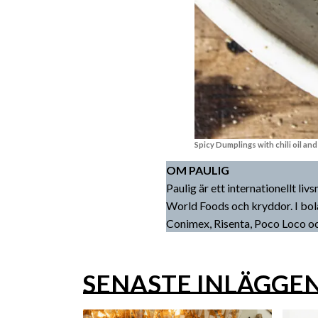
Spicy Dumplings with chili oil an
OM PAULIG
Paulig är ett internationellt l
World Foods och kryddor. I bol
Conimex, Risenta, Poco Loco o
SENASTE INLÄGGE