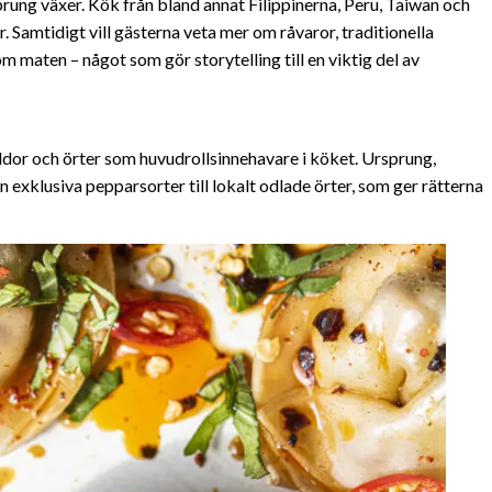
prung växer. Kök från bland annat Filippinerna, Peru, Taiwan och
. Samtidigt vill gästerna veta mer om råvaror, traditionella
maten – något som gör storytelling till en viktig del av
yddor och örter som huvudrollsinnehavare i köket. Ursprung,
ån exklusiva pepparsorter till lokalt odlade örter, som ger rätterna