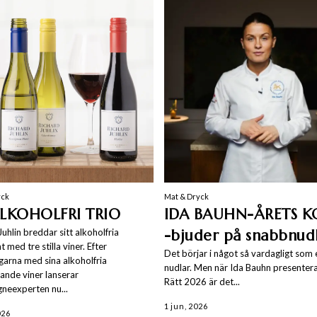
yck
Mat & Dryck
LKOHOLFRI TRIO
IDA BAUHN-ÅRETS 
Juhlin breddar sitt alkoholfria
-bjuder på snabbnud
 med tre stilla viner. Efter
Det börjar i något så vardagligt som 
arna med sina alkoholfria
nudlar. Men när Ida Bauhn presentera
nde viner lanserar
Rätt 2026 är det...
neexperten nu...
1 jun, 2026
026