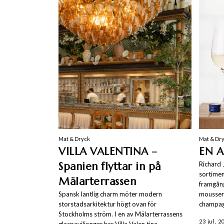
Mat & Dryck
Mat & Dr
VILLA VALENTINA –
EN A
Spanien flyttar in på
Richard 
sortiment
Mälarterrassen
framgång
Spansk lantlig charm möter modern
moussera
storstadsarkitektur högt ovan för
champag
Stockholms ström. I en av Mälarterrassens
23 jul, 2