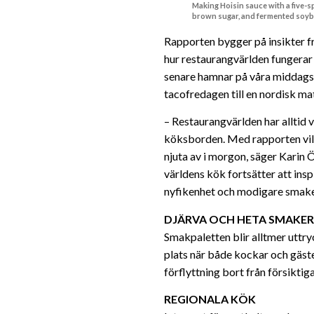
Making Hoisin sauce with a five-sp
brown sugar, and fermented soyb
Rapporten bygger på insikter fr
hur restaurangvärlden fungerar 
senare hamnar på våra middags
tacofredagen till en nordisk mat
– Restaurangvärlden har alltid v
köksborden. Med rapporten vill
njuta av i morgon, säger Karin Ö
världens kök fortsätter att in
nyfikenhet och modigare smake
DJÄRVA OCH HETA SMAKER
Smakpaletten blir alltmer uttry
plats när både kockar och gäst
förflyttning bort från försikti
REGIONALA KÖK