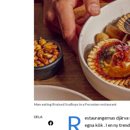
Man eating Braised Scallops in a Peruvian restaurant
R
DELA
estaurangernas djärva s
egna kök . I en ny tre