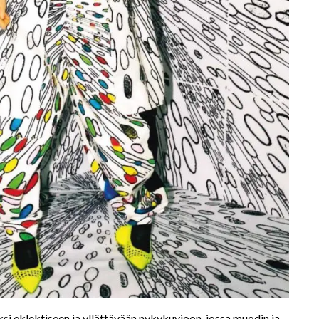
i eklektiseen ja yllättävään nykykuvioon, jossa muodin ja