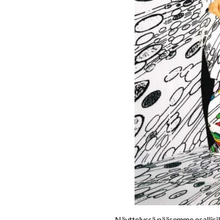
Näyttelyssä pääsemme osallisiks