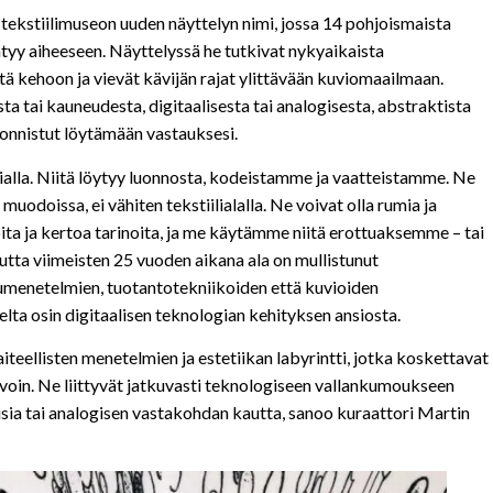
tekstiilimuseon uuden näyttelyn nimi, jossa 14 pohjoismaista
ventyy aiheeseen. Näyttelyssä he tutkivat nykyaikaista
että kehoon ja vievät kävijän rajat ylittävään kuviomaailmaan.
 tai kauneudesta, digitaalisesta tai analogisesta, abstraktista
n onnistut löytämään vastauksesi.
alla. Niitä löytyy luonnosta, kodeistamme ja vaatteistamme. Ne
muodoissa, ei vähiten tekstiilialalla. Ne voivat olla rumia ja
ioita ja kertoa tarinoita, ja me käytämme niitä erottuaksemme – tai
a viimeisten 25 vuoden aikana ala on mullistunut
lumenetelmien, tuotantotekniikoiden että kuvioiden
elta osin digitaalisen teknologian kehityksen ansiosta.
iteellisten menetelmien ja estetiikan labyrintti, jotka koskettavat
avoin. Ne liittyvät jatkuvasti teknologiseen vallankumoukseen
lisia tai analogisen vastakohdan kautta, sanoo kuraattori Martin