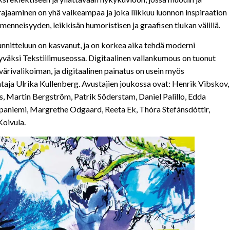
rajaaminen on yhä vaikeampaa ja joka liikkuu luonnon inspiraation
 menneisyyden, leikkisän humoristisen ja graafisen tiukan välillä.
uunnitteluun on kasvanut, ja on korkea aika tehdä moderni
kyväksi Tekstiilimuseossa. Digitaalinen vallankumous on tuonut
rivalikoiman, ja digitaalinen painatus on usein myös
ja Ulrika Kullenberg. Avustajien joukossa ovat: Henrik Vibskov,
ns, Martin Bergström, Patrik Söderstam, Daniel Palillo, Edda
paniemi, Margrethe Odgaard, Reeta Ek, Thóra Stefánsdòttir,
Koivula.