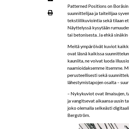
Patterned Positions on Boråsin 
suunnittelijaa ja taiteilijaa sy
tekstiilikuviointia sekä tilaan 
Näyttelyssä kysytään rumuudesta
tai betonisesta. Ja ehkä sinäki
Meitä ympäröivät kuviot kaikki
ovat läsnä kaikissa suunnittelun 
kauniita, ne voivat luoda illuus
naamioidaksemme itsemme. Mutt
perusteellisesti sekä suunnitte
lähestymistapojen osalta – suur
– Nykykuviot ovat ilmaisujen, ta
ja vangitsevat aikaansa uusin t
joko olemalla selkeästi digitaa
Bergström.