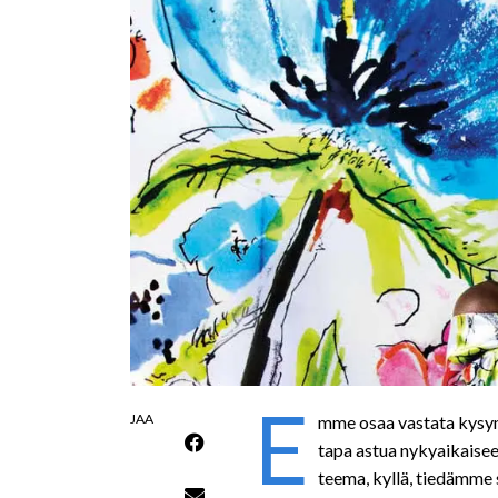
E
JAA
mme osaa vastata kysym
tapa astua nykyaikaisee
teema, kyllä, tiedämme 