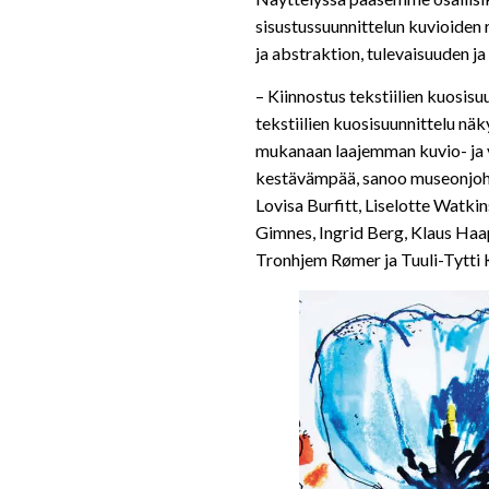
sisustussuunnittelun kuvioiden 
ja abstraktion, tulevaisuuden ja
– Kiinnostus tekstiilien kuosis
tekstiilien kuosisuunnittelu nä
mukanaan laajemman kuvio- ja vä
kestävämpää, sanoo museonjohta
Lovisa Burfitt, Liselotte Watki
Gimnes, Ingrid Berg, Klaus Haa
Tronhjem Rømer ja Tuuli-Tytti 