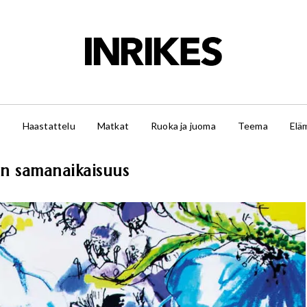
t
Haastattelu
Matkat
Ruoka ja juoma
Teema
Elä
en samanaikaisuus