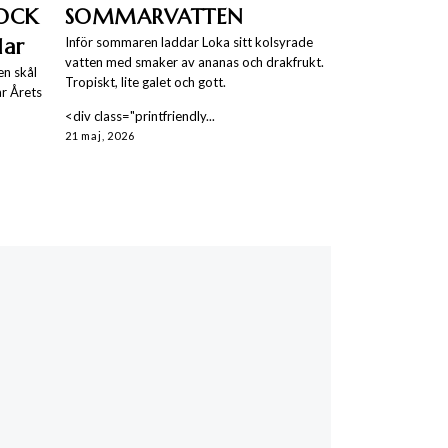
KOCK
SOMMARVATTEN
lar
Inför sommaren laddar Loka sitt kolsyrade
vatten med smaker av ananas och drakfrukt.
en skål
Tropiskt, lite galet och gott.
r Årets
<div class="printfriendly...
21 maj, 2026