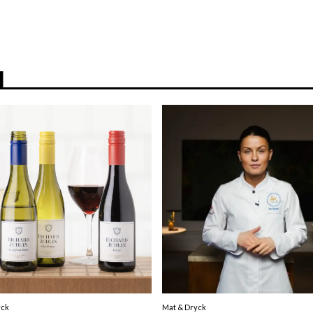
N
yck
Mat & Dryck