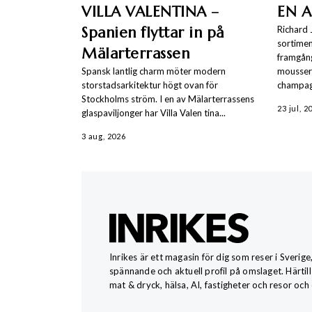
VILLA VALENTINA –
EN A
Spanien flyttar in på
Richard 
sortiment
Mälarterrassen
framgång
Spansk lantlig charm möter modern
moussera
storstadsarkitektur högt ovan för
champag
Stockholms ström. I en av Mälarterrassens
23 jul, 2
glaspaviljonger har Villa Valen tina...
3 aug, 2026
Inrikes är ett magasin för dig som reser i Sverige
spännande och aktuell profil på omslaget. Härtill
mat & dryck, hälsa, AI, fastigheter och resor och 