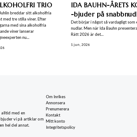
LKOHOLFRI TRIO
IDA BAUHN-ÅRETS 
Juhlin breddar sitt alkoholfria
-bjuder på snabbnud
 med tre stilla viner. Efter
Det börjar i något så vardagligt som 
arna med sina alkoholfria
nudlar. Men när Ida Bauhn presentera
nde viner lanserar
Rätt 2026 är det...
neexperten nu...
1 jun, 2026
026
Om Inrikes
Annonsera
Prenumerera
, alltid med en
Kontakt
 bjuder vi på artiklar om
Mitt konto
en hel del annat.
Integritetspolicy