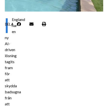
I
England
DELA
har
en
ny
AI-
driven
lösning
tagits
fram
för
att
skydda
badsugna
från
att