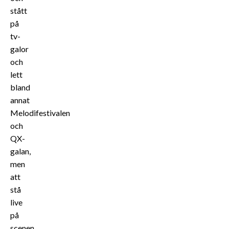
stått
på
tv-
galor
och
lett
bland
annat
Melodifestivalen
och
QX-
galan,
men
att
stå
live
på
scenen