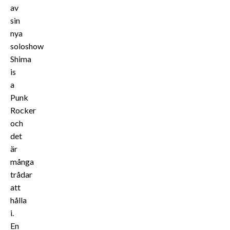
av
sin
nya
soloshow
Shima
is
a
Punk
Rocker
och
det
är
många
trådar
att
hålla
i.
En