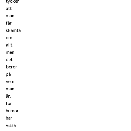
tycker
att
man
får
skämta
om
allt,
men
det
beror
på
vem
man
är,
för
humor
har
vissa