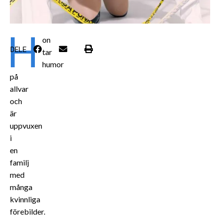
H
on
DELE
tar
humor
på
allvar
och
är
uppvuxen
i
en
familj
med
många
kvinnliga
förebilder.