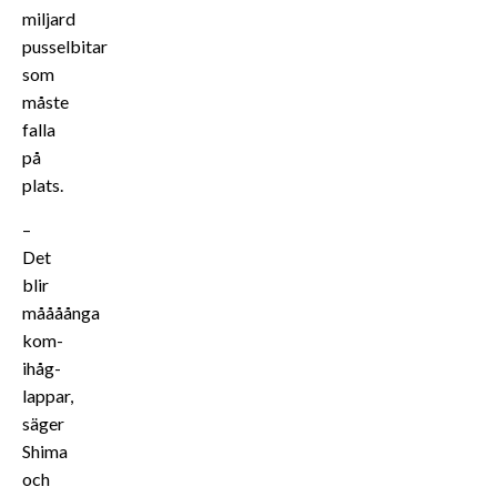
miljard
pusselbitar
som
måste
falla
på
plats.
–
Det
blir
måååånga
kom-
ihåg-
lappar,
säger
Shima
och