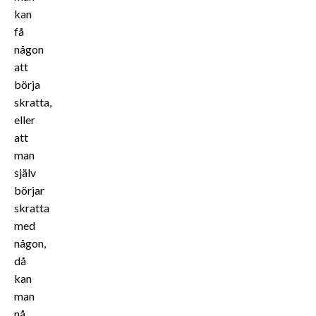
kan
få
någon
att
börja
skratta,
eller
att
man
själv
börjar
skratta
med
någon,
då
kan
man
nå