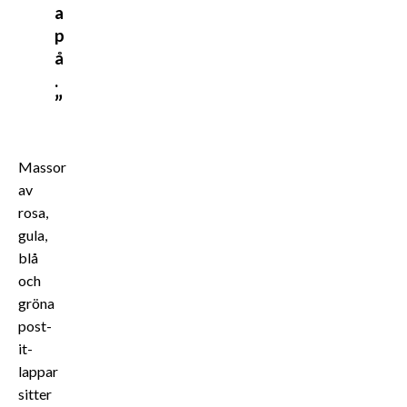
a
p
å
.
Massor
av
rosa,
gula,
blå
och
gröna
post-
it-
lappar
sitter