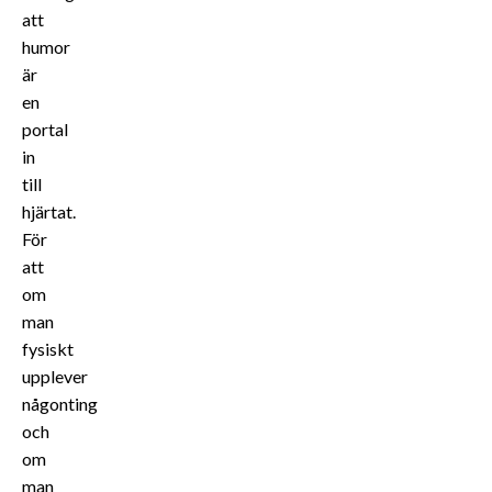
att
humor
är
en
portal
in
till
hjärtat.
För
att
om
man
fysiskt
upplever
någonting
och
om
man