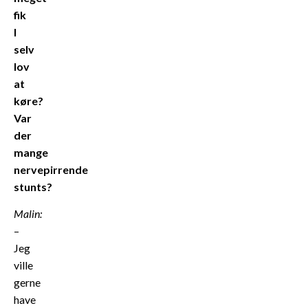
fik
I
selv
lov
at
køre?
Var
der
mange
nervepirrende
stunts?
Malin:
–
Jeg
ville
gerne
have