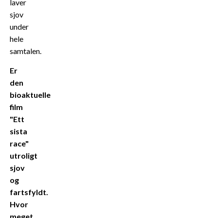
laver
sjov
under
hele
samtalen.
Er
den
bioaktuelle
film
"Ett
sista
race"
utroligt
sjov
og
fartsfyldt.
Hvor
meget