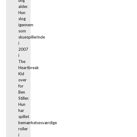
ung 
alder. 
Hun 
slog 
igennem 
som 
skuespillerinde 
i 
2007 
i 
The 
Heartbreak 
Kid 
over 
for 
Ben 
Stiller. 
Hun 
har 
spillet 
bemærkelsesværdige 
roller 
i 