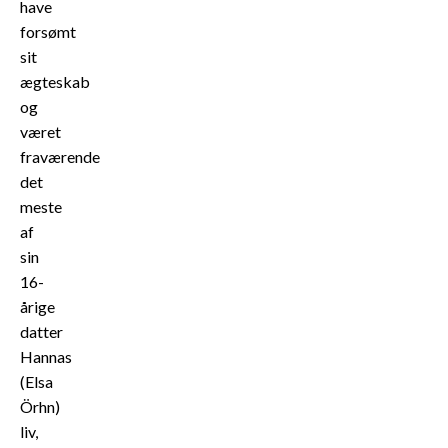
have
forsømt
sit
ægteskab
og
været
fraværende
det
meste
af
sin
16-
årige
datter
Hannas
(Elsa
Örhn)
liv,