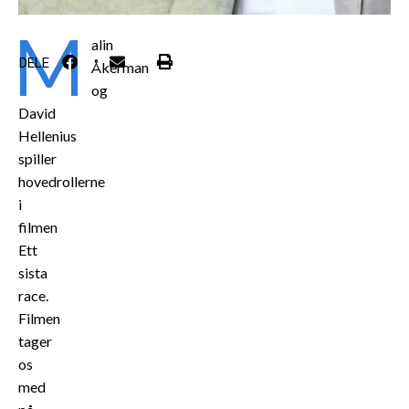
M
alin
DELE
Åkerman
og
David
Hellenius
spiller
hovedrollerne
i
filmen
Ett
sista
race.
Filmen
tager
os
med