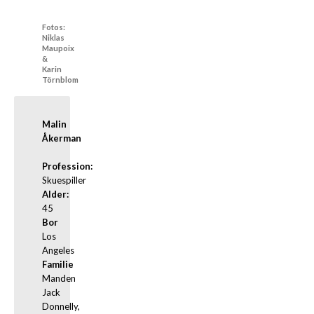
Fotos:
Niklas
Maupoix
&
Karin
Törnblom
Malin 
Åkerman 
Profession:
Alder:
Bor
Los 
Familie
Manden 
Jack 
Donnelly, 