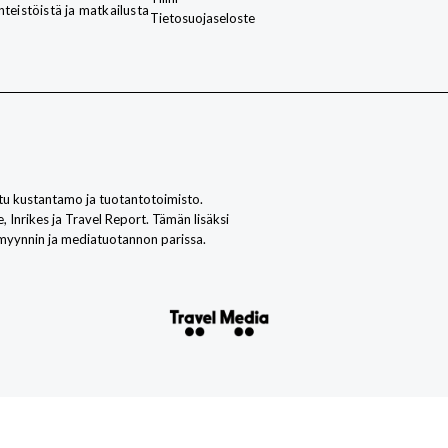
nteistöistä ja matkailusta
Tietosuojaseloste
u kustantamo ja tuotantotoimisto.
nrikes ja Travel Report. Tämän lisäksi
myynnin ja mediatuotannon parissa.