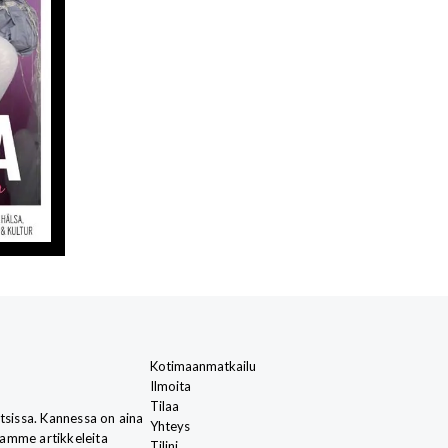
Kotimaanmatkailu
Ilmoita
Tilaa
otsissa. Kannessa on aina
Yhteys
joamme artikkeleita
Tilini