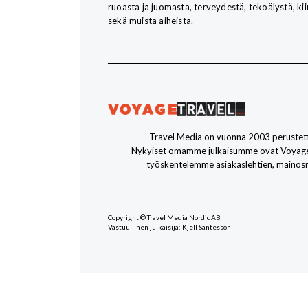
ruoasta ja juomasta, terveydestä, tekoälystä, kii
sekä muista aiheista.
Travel Media on vuonna 2003 perustett
Nykyiset omamme julkaisumme ovat Voyage, I
työskentelemme asiakaslehtien, mainos
Copyright © Travel Media Nordic AB
Vastuullinen julkaisija: Kjell Santesson