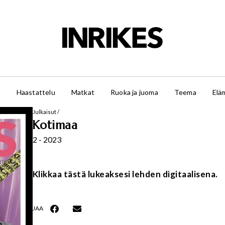
t
Haastattelu
Matkat
Ruoka ja juoma
Teema
Elä
Julkaisut
/
Kotimaa
2 - 2023
Klikkaa tästä lukeaksesi lehden digitaalisena.
JAA