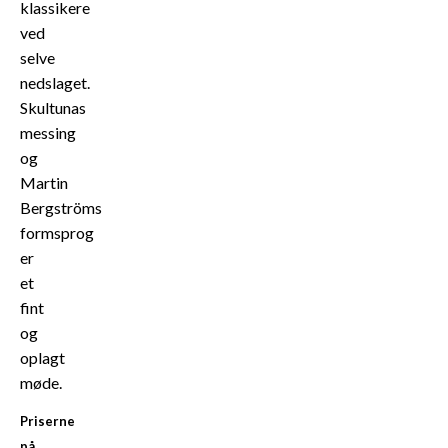
klassikere
ved
selve
nedslaget.
Skultunas
messing
og
Martin
Bergströms
formsprog
er
et
fint
og
oplagt
møde.
Priserne
på