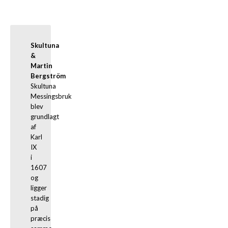
Skultuna 
& 
Martin 
Bergström
Skultuna 
Messingsbruk 
blev 
grundlagt 
af 
Karl 
IX 
i 
1607 
og 
ligger 
stadig 
på 
præcis 