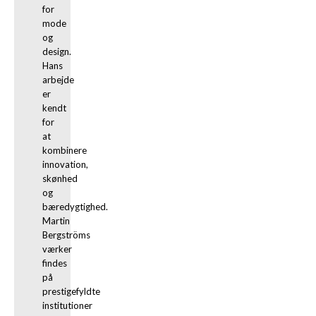
for 
mode 
og 
design. 
Hans 
arbejde 
er 
kendt 
for 
at 
kombinere 
innovation, 
skønhed 
og 
bæredygtighed. 
Martin 
Bergströms 
værker 
findes 
på 
prestigefyldte 
institutioner 