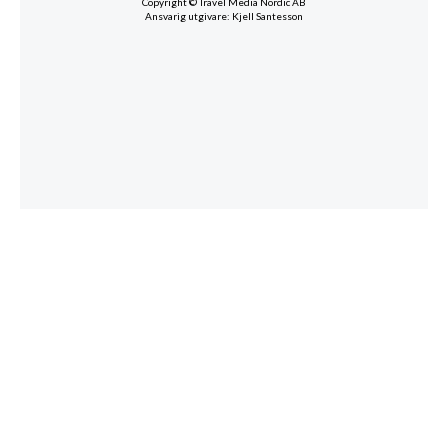
Copyright © Travel Media Nordic AB
Ansvarig utgivare: Kjell Santesson