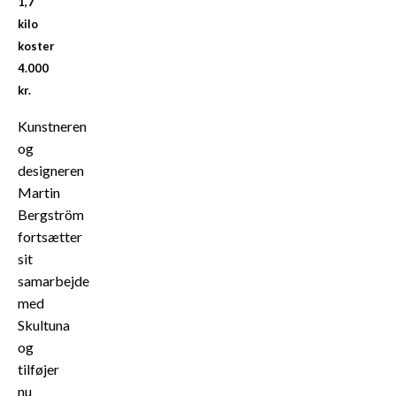
1,7
kilo
koster
4.000
kr.
Kunstneren
og
designeren
Martin
Bergström
fortsætter
sit
samarbejde
med
Skultuna
og
tilføjer
nu