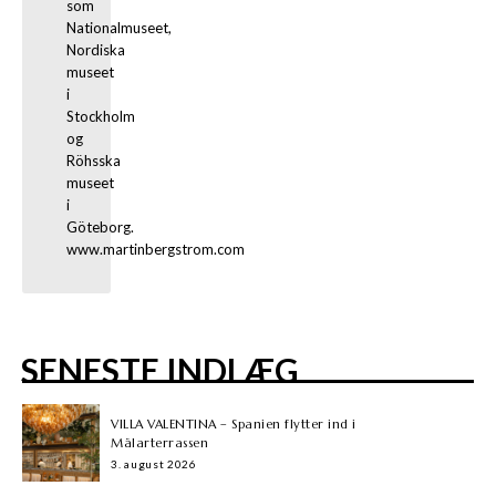
som 
Nationalmuseet, 
Nordiska 
museet 
i 
Stockholm 
og 
Röhsska 
museet 
i 
Göteborg. 
www.martinbergstrom.com
SENESTE INDLÆG
VILLA VALENTINA – Spanien flytter ind i
Mälarterrassen
3. august 2026