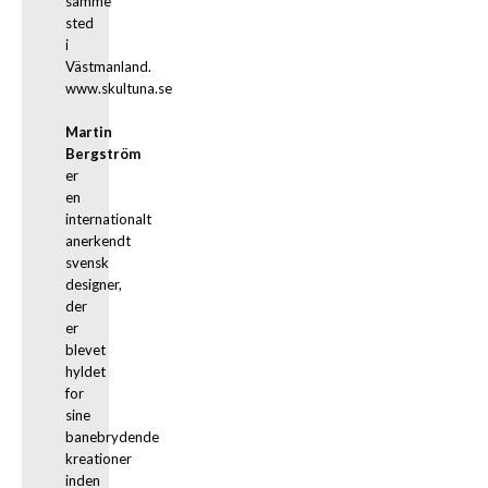
samme 
sted 
i 
Västmanland. 
www.skultuna.se
Martin 
Bergström
er 
en 
internationalt 
anerkendt 
svensk 
designer, 
der 
er 
blevet 
hyldet 
for 
sine 
banebrydende 
kreationer 
inden 