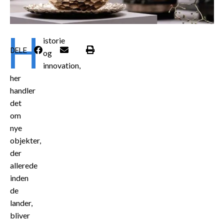
H
istorie
DELE
og
innovation,
her
handler
det
om
nye
objekter,
der
allerede
inden
de
lander,
bliver